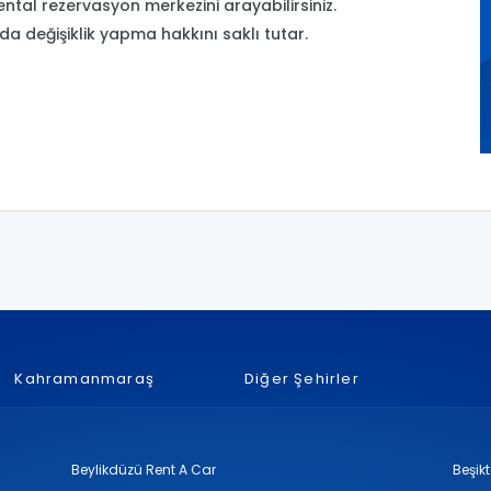
ental rezervasyon merkezini arayabilirsiniz.
a değişiklik yapma hakkını saklı tutar.
Kahramanmaraş
Diğer Şehirler
Beylikdüzü Rent A Car
Beşik