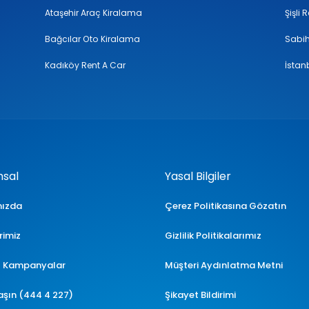
Ataşehir Araç Kiralama
Şişli 
Bağcılar Oto Kiralama
Sabih
Kadıköy Rent A Car
İstan
sal
Yasal Bilgiler
mızda
Çerez Politikasına Gözatın
rimiz
Gizlilik Politikalarımız
l Kampanyalar
Müşteri Aydınlatma Metni
laşın (444 4 227)
Şikayet Bildirimi