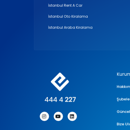
İstanbul Rent A Car
İstanbul Oto Kiralama
İstanbul Araba Kiralama
Kurum
Hakkı
Şubele
Günce
Instagram
YouTube
LinkedIn
Bize U