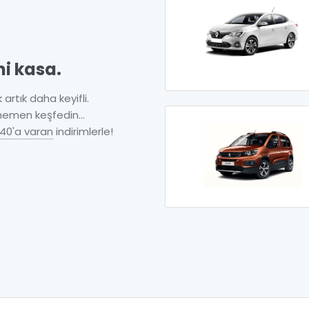
ni kasa.
 artık daha keyifli.
 hemen keşfedin...
40'a varan
indirimlerle!