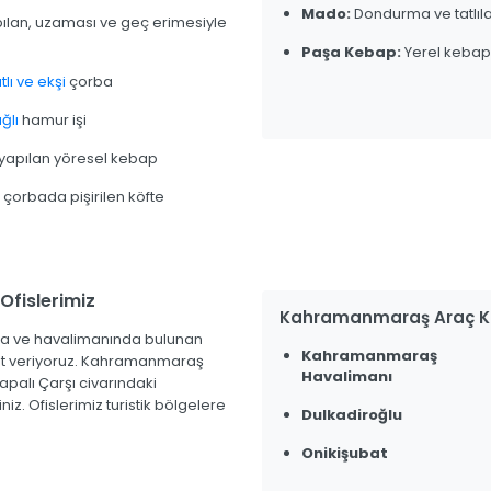
Mado:
Dondurma ve tatlıl
pılan, uzaması ve geç erimesiyle
Paşa Kebap:
Yerel kebap
lı ve ekşi
çorba
ğlı
hamur işi
 yapılan yöresel kebap
 çorbada pişirilen köfte
fislerimiz
Kahramanmaraş Araç Ki
a ve havalimanında bulunan
Kahramanmaraş
met veriyoruz. Kahramanmaraş
Havalimanı
apalı Çarşı civarındaki
iz. Ofislerimiz turistik bölgelere
Dulkadiroğlu
Onikişubat