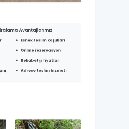
ralama Avantajlarımız
r
Esnek teslim koşulları
Online rezervasyon
Rekabetçi fiyatlar
anı
Adrese teslim hizmeti