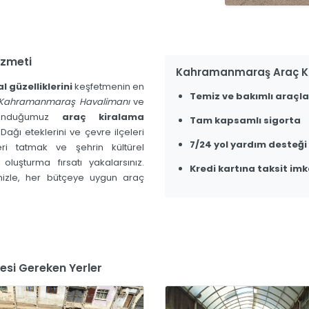
zmeti
Kahramanmaraş Araç Ki
l güzelliklerini
keşfetmenin en
Temiz ve bakımlı araçla
Kahramanmaraş Havalimanı
ve
 sunduğumuz
araç kiralama
Tam kapsamlı sigorta
 Dağı eteklerini ve çevre ilçeleri
7/24 yol yardım desteği
tleri tatmak ve şehrin kültürel
luşturma fırsatı yakalarsınız.
Kredi kartına taksit imk
izle, her bütçeye uygun araç
si Gereken Yerler