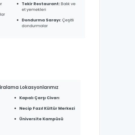
ar
Tekir Restaurant:
Balık ve
et yemekleri
lar
Dondurma Sarayı:
Çeşitli
dondurmalar
ralama Lokasyonlarımız
Kapalı Çarşı Civarı
Necip Fazıl Kültür Merkezi
Üniversite Kampüsü