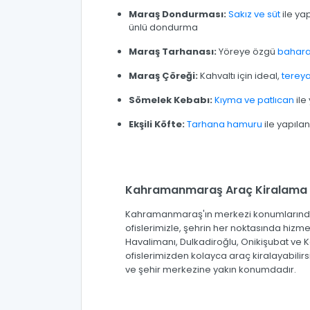
Maraş Dondurması:
Sakız ve süt
ile ya
ünlü dondurma
Maraş Tarhanası:
Yöreye özgü
baharat
Maraş Çöreği:
Kahvaltı için ideal,
tereya
Sömelek Kebabı:
Kıyma ve patlıcan
ile
Ekşili Köfte:
Tarhana hamuru
ile yapılan
Kahramanmaraş Araç Kiralama O
Kahramanmaraş'ın merkezi konumlarınd
ofislerimizle, şehrin her noktasında hiz
Havalimanı, Dulkadiroğlu, Onikişubat ve K
ofislerimizden kolayca araç kiralayabilirsin
ve şehir merkezine yakın konumdadır.