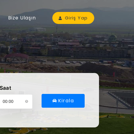
Bize Ulaşın
Giriş Yap
Saat
Kirala
ütfen araç alış saatinizi seçin