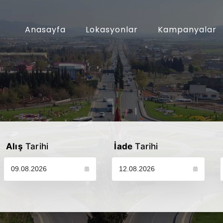
Anasayfa
Lokasyonlar
Kampanyalar
Alış
Tarihi
İade
Tarihi
Lütfen araç alış tarihinizi seçin
Lütfen araç iade tarihinizi seçin
L