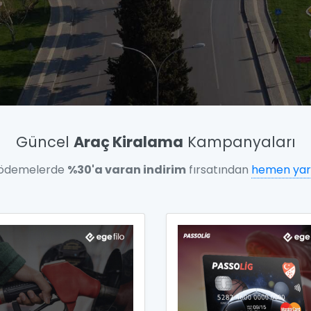
Güncel
Araç Kiralama
Kampanyaları
 ödemelerde
%30'a varan indirim
fırsatından
hemen yar