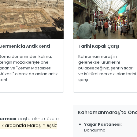
Germenicia Antik Kenti
Tarihi Kapalı Çarşı
Roma döneminden kalma,
Kahramanmaraş'ın
zengin mozaikleriyle öne
geleneksel ürünlerini
çıkan ve "Zemin Mozaikleri
bulabileceğiniz, şehrin ticari
Müzesi" olarak da anılan antik
ve kültürel merkezi olan tarihi
kent.
çarşı.
Kahramanmaraş'ta Önde
urması
başta olmak üzere,
Yaşar Pastanesi:
lık aracınızla Maraş'ın eşsiz
Dondurma