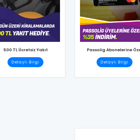
500 TL Ücretsiz Yakıt
Passolig Abonelerine Öz
Detaylı Bilgi
Detaylı Bilgi