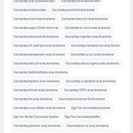
Gaziantep araç kiralama öneri
Gaziantep oto kiralama öneri
Gaziantep kiralık araba
Gaziantep günlük kiralık araba
Gaziantep dizel araç kiralama
Gaziantep benzinli araç kiralama
Gaziantep uygun fiyatlı rent a car
Gaziantep en ucuz araç kiralama
Gaziantep ekonomik oto kiralama
Gaziantep sigortalı araç kiralama
Gaziantep 24 saat açık araç kiralama
Gaziantep havaalanına araç teslim
Gaziantep kampanyalı araç kiralama
Gaziantep iş için araç kiralama
Gaziantep tatil için araç kiralama
Gaziantep aile için geniş araç kiralama
Gaziantep bebek koltuklu araç kiralama
Gaziantep toplantı aracı kiralama
Gaziantep iş seyahati araç kiralama
Gaziantep klimalı araç kiralama
Gaziantep GPS'li araç kiralama
Gaziantep filo araç kiralama
Gaziantep kurumsal filo kiralama
Gaziantep uzun dönem araç kiralama
Ege Filo Gaziantep yorumlar
Ege Car Rental Gaziantep fiyatlar
Ege Filo Gaziantep telefon
Gaziantep güvenilir araç kiralama
Gaziantep en iyi araç kiralama