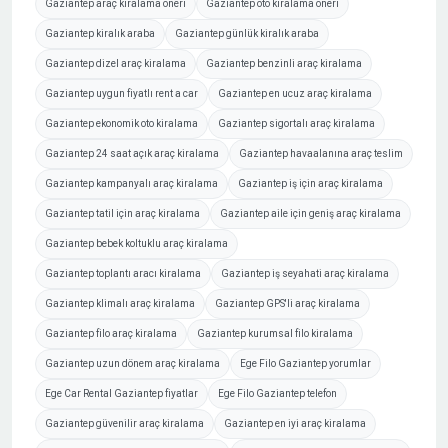
Gaziantep araç kiralama öneri
Gaziantep oto kiralama öneri
Gaziantep kiralık araba
Gaziantep günlük kiralık araba
Gaziantep dizel araç kiralama
Gaziantep benzinli araç kiralama
Gaziantep uygun fiyatlı rent a car
Gaziantep en ucuz araç kiralama
Gaziantep ekonomik oto kiralama
Gaziantep sigortalı araç kiralama
Gaziantep 24 saat açık araç kiralama
Gaziantep havaalanına araç teslim
Gaziantep kampanyalı araç kiralama
Gaziantep iş için araç kiralama
Gaziantep tatil için araç kiralama
Gaziantep aile için geniş araç kiralama
Gaziantep bebek koltuklu araç kiralama
Gaziantep toplantı aracı kiralama
Gaziantep iş seyahati araç kiralama
Gaziantep klimalı araç kiralama
Gaziantep GPS'li araç kiralama
Gaziantep filo araç kiralama
Gaziantep kurumsal filo kiralama
Gaziantep uzun dönem araç kiralama
Ege Filo Gaziantep yorumlar
Ege Car Rental Gaziantep fiyatlar
Ege Filo Gaziantep telefon
Gaziantep güvenilir araç kiralama
Gaziantep en iyi araç kiralama