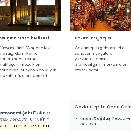
Zeugma Mozaik Müzesi
Bakırcılar Çarşısı
Dünyaca ünlü "Çingene Kızı"
Gaziantep'in geleneksel el
mozaiği dahil, Roma
sanatlarını yaşatan,
döneminden kalma
yüzyıllardır bakır
muhteşem mozaikleri
işlemeciliğinin merkezi olan
barındıran, dünyanın en büyük
otantik çarşı.
mozaik müzelerinden biri.
Gaziantep'te Önde Gele
astronomi Şehri"
olarak
İmam Çağdaş:
Kebap ve
mek çeşidiyle
Türkiye'nin
baklava
Antep'in enfes lezzetlerini