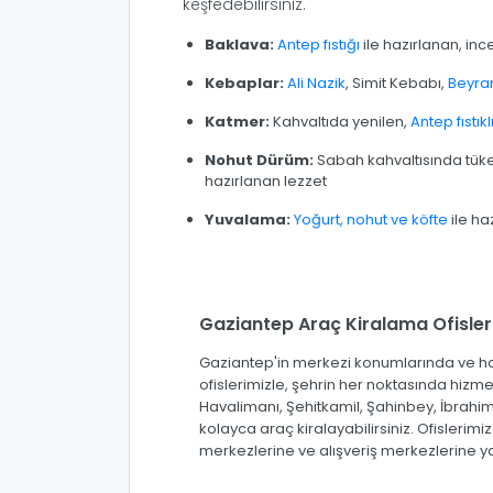
keşfedebilirsiniz.
Baklava:
Antep fıstığı
ile hazırlanan, inc
Kebaplar:
Ali Nazik
, Simit Kebabı,
Beyra
Katmer:
Kahvaltıda yenilen,
Antep fıstıkl
Nohut Dürüm:
Sabah kahvaltısında tüke
hazırlanan lezzet
Yuvalama:
Yoğurt, nohut ve köfte
ile ha
Gaziantep Araç Kiralama Ofisler
Gaziantep'in merkezi konumlarında ve 
ofislerimizle, şehrin her noktasında hizm
Havalimanı, Şehitkamil, Şahinbey, İbrahiml
kolayca araç kiralayabilirsiniz. Ofislerimiz 
merkezlerine ve alışveriş merkezlerine 