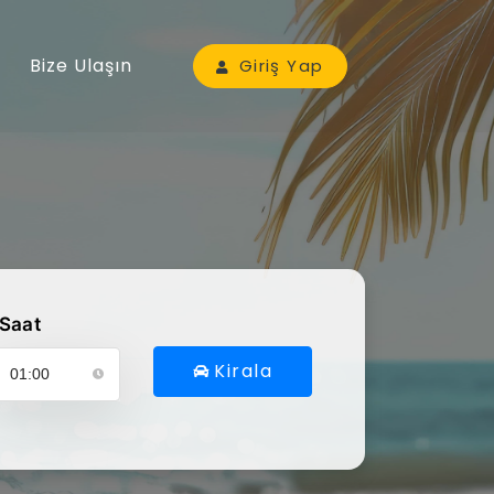
Bize Ulaşın
Giriş Yap
Saat
Kirala
ütfen araç alış saatinizi seçin