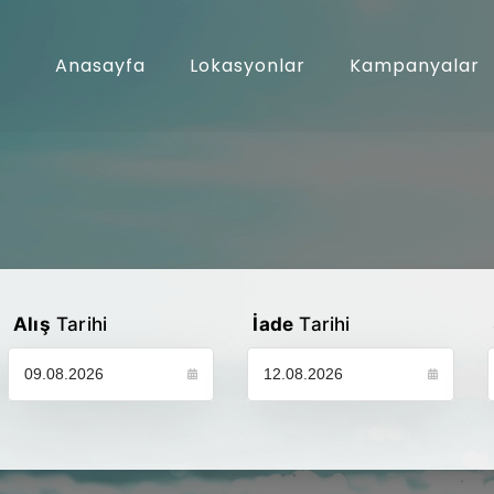
Anasayfa
Lokasyonlar
Kampanyalar
Alış
Tarihi
İade
Tarihi
Lütfen araç alış tarihinizi seçin
Lütfen araç iade tarihinizi seçin
L