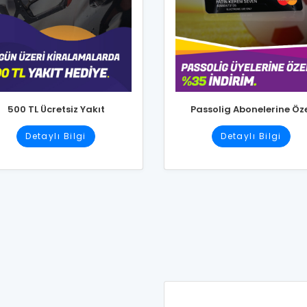
500 TL Ücretsiz Yakıt
Passolig Abonelerine Öz
Detaylı Bilgi
Detaylı Bilgi