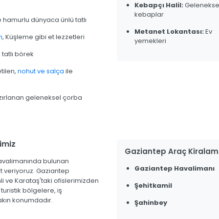
Kebapçı Halil:
Gelenekse
kebaplar
e hamurlu dünyaca ünlü tatlı
Metanet Lokantası:
Ev
n
, Küşleme gibi et lezzetleri
yemekleri
ı
tatlı börek
tilen,
nohut ve salça
ile
zırlanan geleneksel çorba
imiz
Gaziantep Araç Kiralam
havalimanında bulunan
Gaziantep Havalimanı
et veriyoruz. Gaziantep
i ve Karataş'taki ofislerimizden
Şehitkamil
turistik bölgelere, iş
yakın konumdadır.
Şahinbey