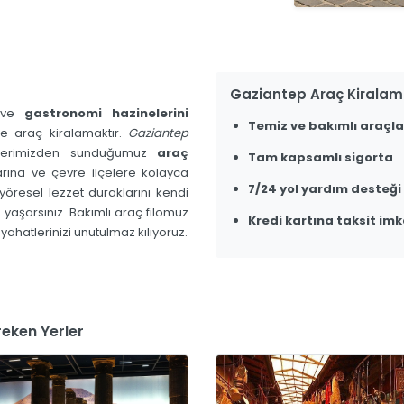
Gaziantep Araç Kiralam
ı ve
gastronomi hazinelerini
Temiz ve bakımlı araçla
le araç kiralamaktır.
Gaziantep
slerimizden sunduğumuz
araç
Tam kapsamlı sigorta
arına ve çevre ilçelere kolayca
7/24 yol yardım desteği
e yöresel lezzet duraklarını kendi
yaşarsınız. Bakımlı araç filomuz
Kredi kartına taksit imk
yahatlerinizi unutulmaz kılıyoruz.
eken Yerler