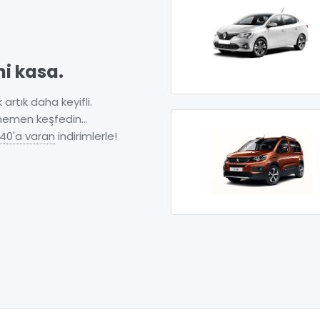
ni kasa.
 artık daha keyifli.
 hemen keşfedin...
40'a varan
indirimlerle!