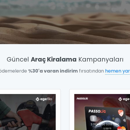
Güncel
Araç Kiralama
Kampanyaları
 ödemelerde
%30'a varan indirim
fırsatından
hemen yar