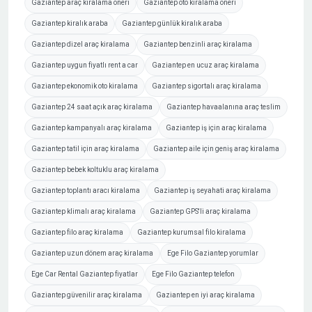
Gaziantep araç kiralama öneri
Gaziantep oto kiralama öneri
Gaziantep kiralık araba
Gaziantep günlük kiralık araba
Gaziantep dizel araç kiralama
Gaziantep benzinli araç kiralama
Gaziantep uygun fiyatlı rent a car
Gaziantep en ucuz araç kiralama
Gaziantep ekonomik oto kiralama
Gaziantep sigortalı araç kiralama
Gaziantep 24 saat açık araç kiralama
Gaziantep havaalanına araç teslim
Gaziantep kampanyalı araç kiralama
Gaziantep iş için araç kiralama
Gaziantep tatil için araç kiralama
Gaziantep aile için geniş araç kiralama
Gaziantep bebek koltuklu araç kiralama
Gaziantep toplantı aracı kiralama
Gaziantep iş seyahati araç kiralama
Gaziantep klimalı araç kiralama
Gaziantep GPS'li araç kiralama
Gaziantep filo araç kiralama
Gaziantep kurumsal filo kiralama
Gaziantep uzun dönem araç kiralama
Ege Filo Gaziantep yorumlar
Ege Car Rental Gaziantep fiyatlar
Ege Filo Gaziantep telefon
Gaziantep güvenilir araç kiralama
Gaziantep en iyi araç kiralama