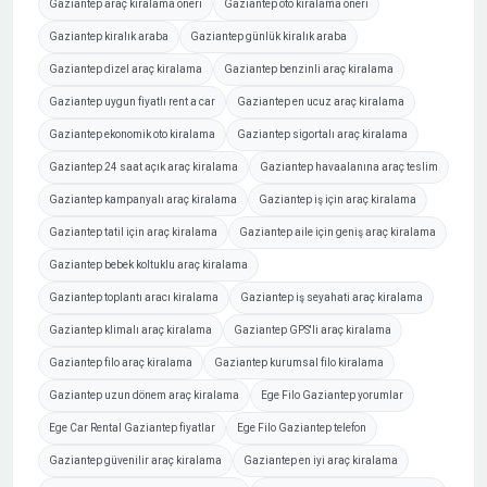
Gaziantep araç kiralama öneri
Gaziantep oto kiralama öneri
Gaziantep kiralık araba
Gaziantep günlük kiralık araba
Gaziantep dizel araç kiralama
Gaziantep benzinli araç kiralama
Gaziantep uygun fiyatlı rent a car
Gaziantep en ucuz araç kiralama
Gaziantep ekonomik oto kiralama
Gaziantep sigortalı araç kiralama
Gaziantep 24 saat açık araç kiralama
Gaziantep havaalanına araç teslim
Gaziantep kampanyalı araç kiralama
Gaziantep iş için araç kiralama
Gaziantep tatil için araç kiralama
Gaziantep aile için geniş araç kiralama
Gaziantep bebek koltuklu araç kiralama
Gaziantep toplantı aracı kiralama
Gaziantep iş seyahati araç kiralama
Gaziantep klimalı araç kiralama
Gaziantep GPS'li araç kiralama
Gaziantep filo araç kiralama
Gaziantep kurumsal filo kiralama
Gaziantep uzun dönem araç kiralama
Ege Filo Gaziantep yorumlar
Ege Car Rental Gaziantep fiyatlar
Ege Filo Gaziantep telefon
Gaziantep güvenilir araç kiralama
Gaziantep en iyi araç kiralama