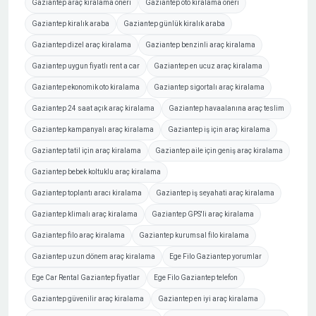
Gaziantep araç kiralama öneri
Gaziantep oto kiralama öneri
Gaziantep kiralık araba
Gaziantep günlük kiralık araba
Gaziantep dizel araç kiralama
Gaziantep benzinli araç kiralama
Gaziantep uygun fiyatlı rent a car
Gaziantep en ucuz araç kiralama
Gaziantep ekonomik oto kiralama
Gaziantep sigortalı araç kiralama
Gaziantep 24 saat açık araç kiralama
Gaziantep havaalanına araç teslim
Gaziantep kampanyalı araç kiralama
Gaziantep iş için araç kiralama
Gaziantep tatil için araç kiralama
Gaziantep aile için geniş araç kiralama
Gaziantep bebek koltuklu araç kiralama
Gaziantep toplantı aracı kiralama
Gaziantep iş seyahati araç kiralama
Gaziantep klimalı araç kiralama
Gaziantep GPS'li araç kiralama
Gaziantep filo araç kiralama
Gaziantep kurumsal filo kiralama
Gaziantep uzun dönem araç kiralama
Ege Filo Gaziantep yorumlar
Ege Car Rental Gaziantep fiyatlar
Ege Filo Gaziantep telefon
Gaziantep güvenilir araç kiralama
Gaziantep en iyi araç kiralama