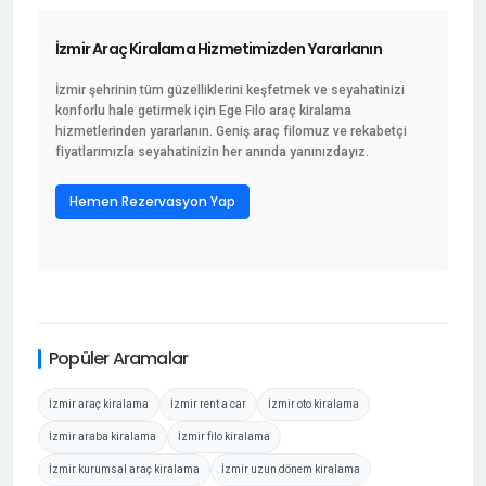
İzmir Araç Kiralama Hizmetimizden Yararlanın
İzmir şehrinin tüm güzelliklerini keşfetmek ve seyahatinizi
konforlu hale getirmek için Ege Filo araç kiralama
hizmetlerinden yararlanın. Geniş araç filomuz ve rekabetçi
fiyatlarımızla seyahatinizin her anında yanınızdayız.
Hemen Rezervasyon Yap
Popüler Aramalar
İzmir araç kiralama
İzmir rent a car
İzmir oto kiralama
İzmir araba kiralama
İzmir filo kiralama
İzmir kurumsal araç kiralama
İzmir uzun dönem kiralama