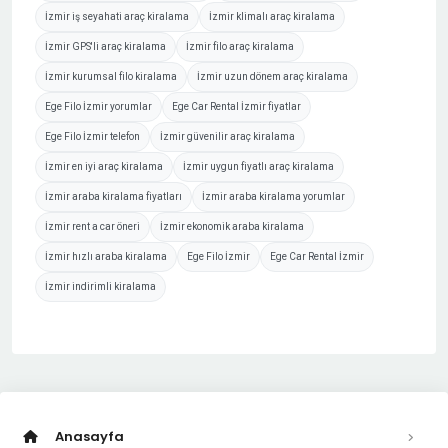
İzmir iş seyahati araç kiralama
İzmir klimalı araç kiralama
İzmir GPS'li araç kiralama
İzmir filo araç kiralama
İzmir kurumsal filo kiralama
İzmir uzun dönem araç kiralama
Ege Filo İzmir yorumlar
Ege Car Rental İzmir fiyatlar
Ege Filo İzmir telefon
İzmir güvenilir araç kiralama
İzmir en iyi araç kiralama
İzmir uygun fiyatlı araç kiralama
İzmir araba kiralama fiyatları
İzmir araba kiralama yorumlar
İzmir rent a car öneri
İzmir ekonomik araba kiralama
İzmir hızlı araba kiralama
Ege Filo İzmir
Ege Car Rental İzmir
İzmir indirimli kiralama
Anasayfa