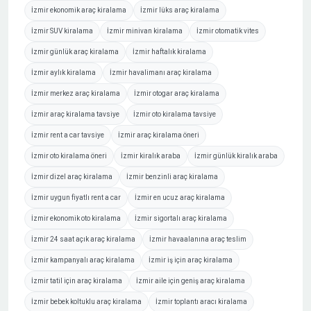
İzmir ekonomik araç kiralama
İzmir lüks araç kiralama
İzmir SUV kiralama
İzmir minivan kiralama
İzmir otomatik vites
İzmir günlük araç kiralama
İzmir haftalık kiralama
İzmir aylık kiralama
İzmir havalimanı araç kiralama
İzmir merkez araç kiralama
İzmir otogar araç kiralama
İzmir araç kiralama tavsiye
İzmir oto kiralama tavsiye
İzmir rent a car tavsiye
İzmir araç kiralama öneri
İzmir oto kiralama öneri
İzmir kiralık araba
İzmir günlük kiralık araba
İzmir dizel araç kiralama
İzmir benzinli araç kiralama
İzmir uygun fiyatlı rent a car
İzmir en ucuz araç kiralama
İzmir ekonomik oto kiralama
İzmir sigortalı araç kiralama
İzmir 24 saat açık araç kiralama
İzmir havaalanına araç teslim
İzmir kampanyalı araç kiralama
İzmir iş için araç kiralama
İzmir tatil için araç kiralama
İzmir aile için geniş araç kiralama
İzmir bebek koltuklu araç kiralama
İzmir toplantı aracı kiralama