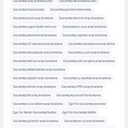
Gaziantep araç kiralama öneri
Gaziantep oto kiralama öneri
Gaziantep kiralık araba
Gaziantep günlük kiralık araba
Gaziantep dizel araç kiralama
Gaziantep benzinli araç kiralama
Gaziantep uygun fiyatlı rent a car
Gaziantep en ucuz araç kiralama
Gaziantep ekonomik oto kiralama
Gaziantep sigortalı araç kiralama
Gaziantep 24 saat açık araç kiralama
Gaziantep havaalanına araç teslim
Gaziantep kampanyalı araç kiralama
Gaziantep iş için araç kiralama
Gaziantep tatil için araç kiralama
Gaziantep aile için geniş araç kiralama
Gaziantep bebek koltuklu araç kiralama
Gaziantep toplantı aracı kiralama
Gaziantep iş seyahati araç kiralama
Gaziantep klimalı araç kiralama
Gaziantep GPS'li araç kiralama
Gaziantep filo araç kiralama
Gaziantep kurumsal filo kiralama
Gaziantep uzun dönem araç kiralama
Ege Filo Gaziantep yorumlar
Ege Car Rental Gaziantep fiyatlar
Ege Filo Gaziantep telefon
Gaziantep güvenilir araç kiralama
Gaziantep en iyi araç kiralama