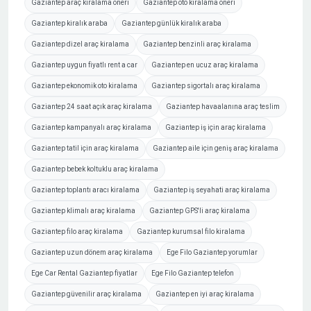
Gaziantep araç kiralama öneri
Gaziantep oto kiralama öneri
Gaziantep kiralık araba
Gaziantep günlük kiralık araba
Gaziantep dizel araç kiralama
Gaziantep benzinli araç kiralama
Gaziantep uygun fiyatlı rent a car
Gaziantep en ucuz araç kiralama
Gaziantep ekonomik oto kiralama
Gaziantep sigortalı araç kiralama
Gaziantep 24 saat açık araç kiralama
Gaziantep havaalanına araç teslim
Gaziantep kampanyalı araç kiralama
Gaziantep iş için araç kiralama
Gaziantep tatil için araç kiralama
Gaziantep aile için geniş araç kiralama
Gaziantep bebek koltuklu araç kiralama
Gaziantep toplantı aracı kiralama
Gaziantep iş seyahati araç kiralama
Gaziantep klimalı araç kiralama
Gaziantep GPS'li araç kiralama
Gaziantep filo araç kiralama
Gaziantep kurumsal filo kiralama
Gaziantep uzun dönem araç kiralama
Ege Filo Gaziantep yorumlar
Ege Car Rental Gaziantep fiyatlar
Ege Filo Gaziantep telefon
Gaziantep güvenilir araç kiralama
Gaziantep en iyi araç kiralama