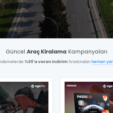
Güncel
Araç Kiralama
Kampanyaları
 ödemelerde
%30'a varan indirim
fırsatından
hemen yar