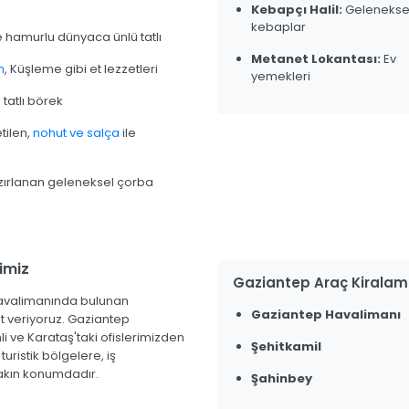
Kebapçı Halil:
Gelenekse
kebaplar
e hamurlu dünyaca ünlü tatlı
Metanet Lokantası:
Ev
n
, Küşleme gibi et lezzetleri
yemekleri
ı
tatlı börek
tilen,
nohut ve salça
ile
zırlanan geleneksel çorba
imiz
Gaziantep Araç Kiralam
havalimanında bulunan
Gaziantep Havalimanı
et veriyoruz. Gaziantep
i ve Karataş'taki ofislerimizden
Şehitkamil
turistik bölgelere, iş
yakın konumdadır.
Şahinbey