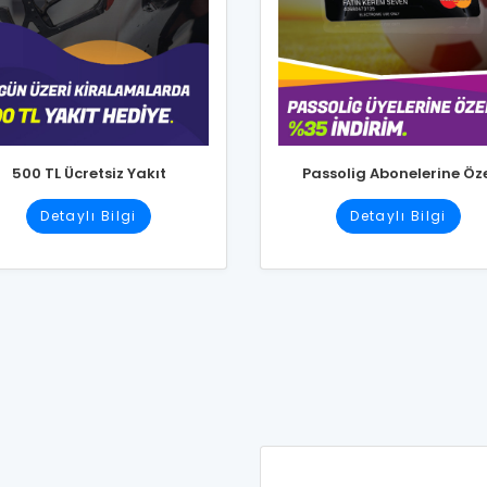
500 TL Ücretsiz Yakıt
Passolig Abonelerine Öz
Detaylı Bilgi
Detaylı Bilgi