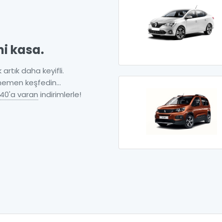
ni kasa.
 artık daha keyifli.
 hemen keşfedin...
40'a varan
indirimlerle!