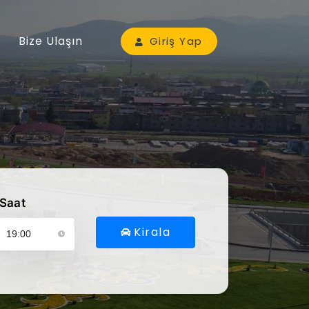
Bize Ulaşın
Giriş Yap
Saat
Kirala
ütfen araç alış saatinizi seçin