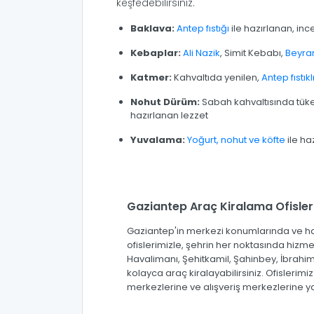
keşfedebilirsiniz.
Baklava:
Antep fıstığı
ile hazırlanan, inc
Kebaplar:
Ali Nazik
, Simit Kebabı,
Beyra
Katmer:
Kahvaltıda yenilen,
Antep fıstıkl
Nohut Dürüm:
Sabah kahvaltısında tüke
hazırlanan lezzet
Yuvalama:
Yoğurt, nohut ve köfte
ile ha
Gaziantep Araç Kiralama Ofisler
Gaziantep'in merkezi konumlarında ve 
ofislerimizle, şehrin her noktasında hizm
Havalimanı, Şehitkamil, Şahinbey, İbrahiml
kolayca araç kiralayabilirsiniz. Ofislerimiz 
merkezlerine ve alışveriş merkezlerine 