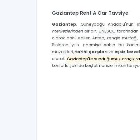
Gaziantep Rent A Car Tavsiye
Gaziantep
, Güneydoğu Anadolu'nun in
merkezlerinden
biridir.
UNESCO
tarafından 
olarak dahil edilen Antep, zengin mutfağı, 
Binlerce yıllık geçmişe sahip bu kadi
mozaikleri,
tarihi çarşıları
ve
eşsiz lezzet
olarak
Gaziantep'te sunduğumuz araç kir
konforlu şekilde keşfetmenize imkan tanıyo