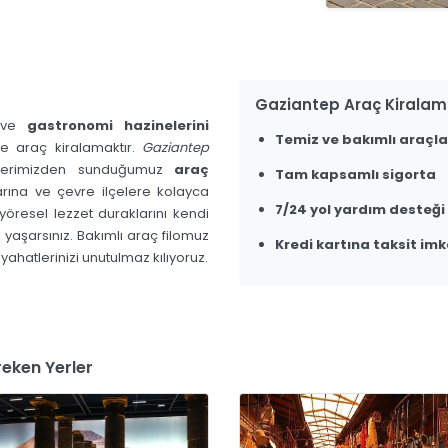
Gaziantep Araç Kiralam
ı ve
gastronomi hazinelerini
Temiz ve bakımlı araçla
le araç kiralamaktır.
Gaziantep
slerimizden sunduğumuz
araç
Tam kapsamlı sigorta
arına ve çevre ilçelere kolayca
7/24 yol yardım desteği
e yöresel lezzet duraklarını kendi
yaşarsınız. Bakımlı araç filomuz
Kredi kartına taksit imk
yahatlerinizi unutulmaz kılıyoruz.
eken Yerler