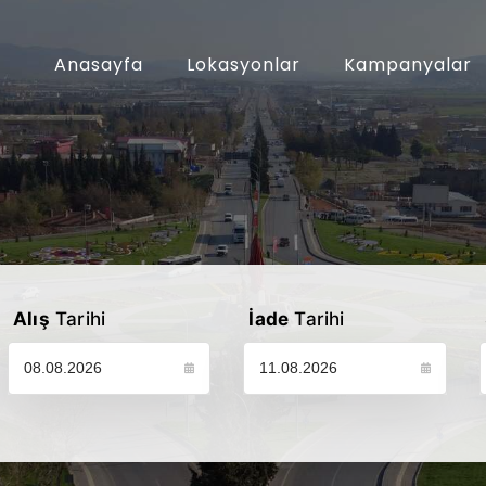
Anasayfa
Lokasyonlar
Kampanyalar
Alış
Tarihi
İade
Tarihi
Lütfen araç alış tarihinizi seçin
Lütfen araç iade tarihinizi seçin
L