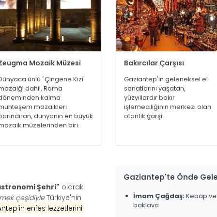
Zeugma Mozaik Müzesi
Bakırcılar Çarşısı
Dünyaca ünlü "Çingene Kızı"
Gaziantep'in geleneksel el
mozaiği dahil, Roma
sanatlarını yaşatan,
döneminden kalma
yüzyıllardır bakır
muhteşem mozaikleri
işlemeciliğinin merkezi olan
barındıran, dünyanın en büyük
otantik çarşı.
mozaik müzelerinden biri.
Gaziantep'te Önde Gele
astronomi Şehri"
olarak
İmam Çağdaş:
Kebap ve
mek çeşidiyle
Türkiye'nin
baklava
Antep'in enfes lezzetlerini