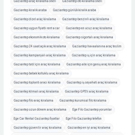
Gaziantep araç kiralama öneri
Gaziantep oto kiralama öneri
Gaziantep kiralık araba
Gaziantep günlük kiralık araba
Gaziantep dizel araç kiralama
Gaziantep benzinli araç kiralama
Gaziantep uygun fiyatlı rent a car
Gaziantep en ucuz araç kiralama
Gaziantep ekonomik oto kiralama
Gaziantep sigortalı araç kiralama
Gaziantep 24 saat açık araç kiralama
Gaziantep havaalanına araç teslim
Gaziantep kampanyalı araç kiralama
Gaziantep iş için araç kiralama
Gaziantep tatil için araç kiralama
Gaziantep aile için geniş araç kiralama
Gaziantep bebek koltuklu araç kiralama
Gaziantep toplantı aracı kiralama
Gaziantep iş seyahati araç kiralama
Gaziantep klimalı araç kiralama
Gaziantep GPS'li araç kiralama
Gaziantep filo araç kiralama
Gaziantep kurumsal filo kiralama
Gaziantep uzun dönem araç kiralama
Ege Filo Gaziantep yorumlar
Ege Car Rental Gaziantep fiyatlar
Ege Filo Gaziantep telefon
Gaziantep güvenilir araç kiralama
Gaziantep en iyi araç kiralama