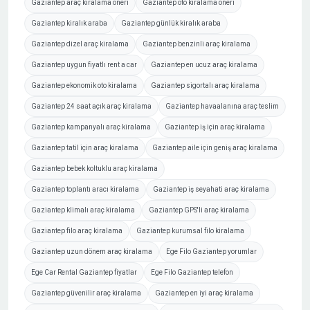
Gaziantep araç kiralama öneri
Gaziantep oto kiralama öneri
Gaziantep kiralık araba
Gaziantep günlük kiralık araba
Gaziantep dizel araç kiralama
Gaziantep benzinli araç kiralama
Gaziantep uygun fiyatlı rent a car
Gaziantep en ucuz araç kiralama
Gaziantep ekonomik oto kiralama
Gaziantep sigortalı araç kiralama
Gaziantep 24 saat açık araç kiralama
Gaziantep havaalanına araç teslim
Gaziantep kampanyalı araç kiralama
Gaziantep iş için araç kiralama
Gaziantep tatil için araç kiralama
Gaziantep aile için geniş araç kiralama
Gaziantep bebek koltuklu araç kiralama
Gaziantep toplantı aracı kiralama
Gaziantep iş seyahati araç kiralama
Gaziantep klimalı araç kiralama
Gaziantep GPS'li araç kiralama
Gaziantep filo araç kiralama
Gaziantep kurumsal filo kiralama
Gaziantep uzun dönem araç kiralama
Ege Filo Gaziantep yorumlar
Ege Car Rental Gaziantep fiyatlar
Ege Filo Gaziantep telefon
Gaziantep güvenilir araç kiralama
Gaziantep en iyi araç kiralama