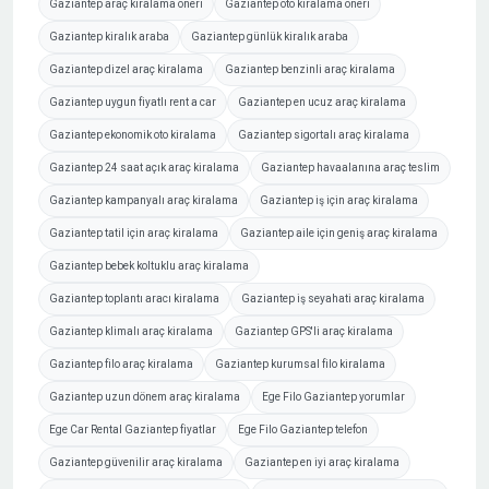
Gaziantep araç kiralama öneri
Gaziantep oto kiralama öneri
Gaziantep kiralık araba
Gaziantep günlük kiralık araba
Gaziantep dizel araç kiralama
Gaziantep benzinli araç kiralama
Gaziantep uygun fiyatlı rent a car
Gaziantep en ucuz araç kiralama
Gaziantep ekonomik oto kiralama
Gaziantep sigortalı araç kiralama
Gaziantep 24 saat açık araç kiralama
Gaziantep havaalanına araç teslim
Gaziantep kampanyalı araç kiralama
Gaziantep iş için araç kiralama
Gaziantep tatil için araç kiralama
Gaziantep aile için geniş araç kiralama
Gaziantep bebek koltuklu araç kiralama
Gaziantep toplantı aracı kiralama
Gaziantep iş seyahati araç kiralama
Gaziantep klimalı araç kiralama
Gaziantep GPS'li araç kiralama
Gaziantep filo araç kiralama
Gaziantep kurumsal filo kiralama
Gaziantep uzun dönem araç kiralama
Ege Filo Gaziantep yorumlar
Ege Car Rental Gaziantep fiyatlar
Ege Filo Gaziantep telefon
Gaziantep güvenilir araç kiralama
Gaziantep en iyi araç kiralama