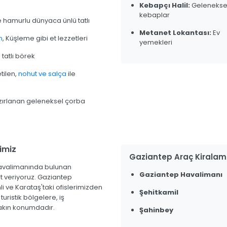
Kebapçı Halil:
Gelenekse
kebaplar
e hamurlu dünyaca ünlü tatlı
Metanet Lokantası:
Ev
n
, Küşleme gibi et lezzetleri
yemekleri
ı
tatlı börek
tilen,
nohut ve salça
ile
zırlanan geleneksel çorba
imiz
Gaziantep Araç Kiralam
havalimanında bulunan
Gaziantep Havalimanı
et veriyoruz. Gaziantep
i ve Karataş'taki ofislerimizden
Şehitkamil
turistik bölgelere, iş
yakın konumdadır.
Şahinbey