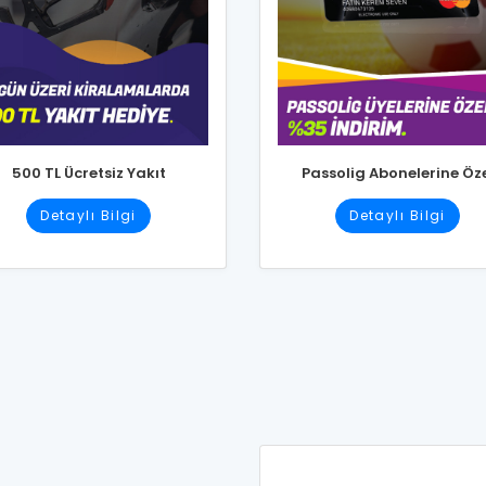
500 TL Ücretsiz Yakıt
Passolig Abonelerine Öz
Detaylı Bilgi
Detaylı Bilgi