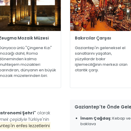
Zeugma Mozaik Müzesi
Bakırcılar Çarşısı
Dünyaca ünlü "Çingene Kızı"
Gaziantep'in geleneksel el
mozaiği dahil, Roma
sanatlarını yaşatan,
döneminden kalma
yüzyıllardır bakır
muhteşem mozaikleri
işlemeciliğinin merkezi olan
barındıran, dünyanın en büyük
otantik çarşı.
mozaik müzelerinden biri.
Gaziantep'te Önde Gele
astronomi Şehri"
olarak
İmam Çağdaş:
Kebap ve
mek çeşidiyle
Türkiye'nin
baklava
Antep'in enfes lezzetlerini