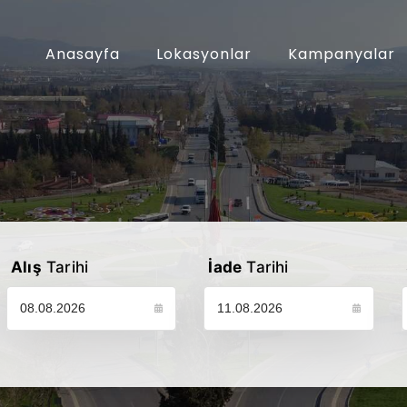
Anasayfa
Lokasyonlar
Kampanyalar
Alış
Tarihi
İade
Tarihi
Lütfen araç alış tarihinizi seçin
Lütfen araç iade tarihinizi seçin
L