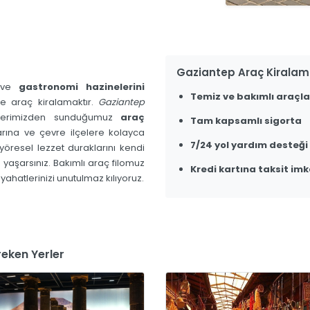
Gaziantep Araç Kiralam
ı ve
gastronomi hazinelerini
Temiz ve bakımlı araçla
le araç kiralamaktır.
Gaziantep
slerimizden sunduğumuz
araç
Tam kapsamlı sigorta
arına ve çevre ilçelere kolayca
7/24 yol yardım desteği
e yöresel lezzet duraklarını kendi
yaşarsınız. Bakımlı araç filomuz
Kredi kartına taksit imk
yahatlerinizi unutulmaz kılıyoruz.
eken Yerler