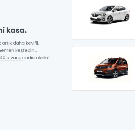
ni kasa.
 artık daha keyifli.
 hemen keşfedin...
40'a varan
indirimlerle!