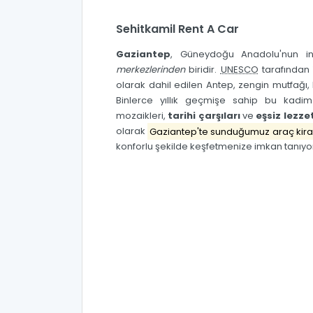
Sehitkamil Rent A Car
Gaziantep
, Güneydoğu Anadolu'nun in
merkezlerinden
biridir.
UNESCO
tarafından 
olarak dahil edilen Antep, zengin mutfağı, 
Binlerce yıllık geçmişe sahip bu kadi
mozaikleri,
tarihi çarşıları
ve
eşsiz lezzet
olarak
Gaziantep'te sunduğumuz araç kir
konforlu şekilde keşfetmenize imkan tanıyo