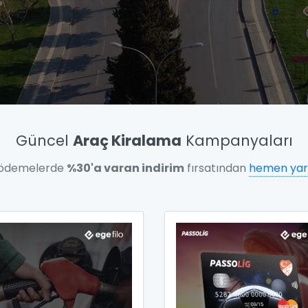
Güncel
Araç Kiralama
Kampanyaları
 ödemelerde
%30'a varan indirim
fırsatından
hemen yar