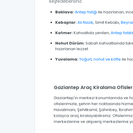
keşfedebilirsiniz.
Baklava:
Antep fıstığı
ile hazırlanan, inc
Kebaplar:
Ali Nazik
, Simit Kebabı,
Beyra
Katmer:
Kahvaltıda yenilen,
Antep fıstıkl
Nohut Dürüm:
Sabah kahvaltısında tüke
hazırlanan lezzet
Yuvalama:
Yoğurt, nohut ve köfte
ile ha
Gaziantep Araç Kiralama Ofisler
Gaziantep'in merkezi konumlarında ve 
ofislerimizle, şehrin her noktasında hizm
Havalimanı, Şehitkamil, Şahinbey, İbrahiml
kolayca araç kiralayabilirsiniz. Ofislerimiz 
merkezlerine ve alışveriş merkezlerine 