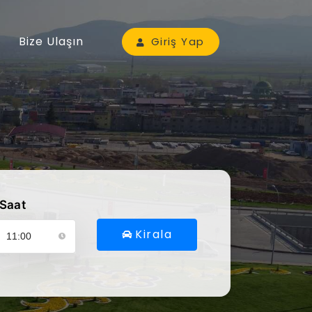
Bize Ulaşın
Giriş Yap
Saat
Kirala
ütfen araç alış saatinizi seçin