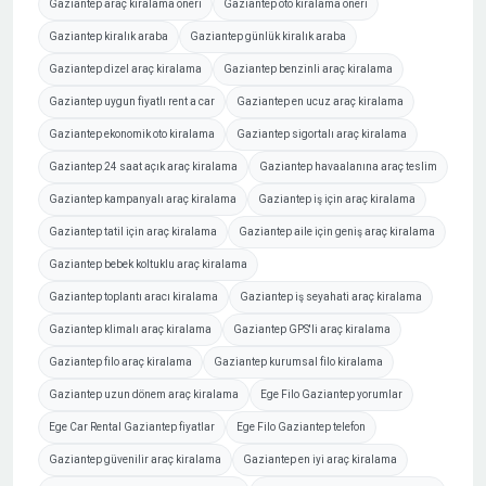
Gaziantep araç kiralama öneri
Gaziantep oto kiralama öneri
Gaziantep kiralık araba
Gaziantep günlük kiralık araba
Gaziantep dizel araç kiralama
Gaziantep benzinli araç kiralama
Gaziantep uygun fiyatlı rent a car
Gaziantep en ucuz araç kiralama
Gaziantep ekonomik oto kiralama
Gaziantep sigortalı araç kiralama
Gaziantep 24 saat açık araç kiralama
Gaziantep havaalanına araç teslim
Gaziantep kampanyalı araç kiralama
Gaziantep iş için araç kiralama
Gaziantep tatil için araç kiralama
Gaziantep aile için geniş araç kiralama
Gaziantep bebek koltuklu araç kiralama
Gaziantep toplantı aracı kiralama
Gaziantep iş seyahati araç kiralama
Gaziantep klimalı araç kiralama
Gaziantep GPS'li araç kiralama
Gaziantep filo araç kiralama
Gaziantep kurumsal filo kiralama
Gaziantep uzun dönem araç kiralama
Ege Filo Gaziantep yorumlar
Ege Car Rental Gaziantep fiyatlar
Ege Filo Gaziantep telefon
Gaziantep güvenilir araç kiralama
Gaziantep en iyi araç kiralama