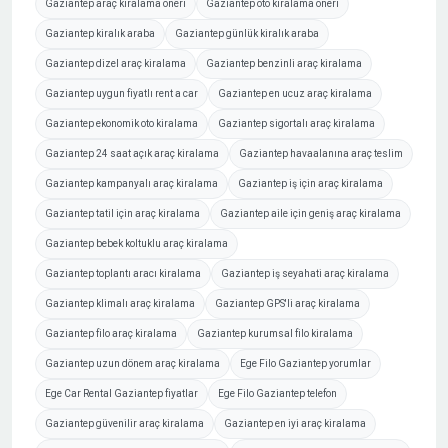
Gaziantep araç kiralama öneri
Gaziantep oto kiralama öneri
Gaziantep kiralık araba
Gaziantep günlük kiralık araba
Gaziantep dizel araç kiralama
Gaziantep benzinli araç kiralama
Gaziantep uygun fiyatlı rent a car
Gaziantep en ucuz araç kiralama
Gaziantep ekonomik oto kiralama
Gaziantep sigortalı araç kiralama
Gaziantep 24 saat açık araç kiralama
Gaziantep havaalanına araç teslim
Gaziantep kampanyalı araç kiralama
Gaziantep iş için araç kiralama
Gaziantep tatil için araç kiralama
Gaziantep aile için geniş araç kiralama
Gaziantep bebek koltuklu araç kiralama
Gaziantep toplantı aracı kiralama
Gaziantep iş seyahati araç kiralama
Gaziantep klimalı araç kiralama
Gaziantep GPS'li araç kiralama
Gaziantep filo araç kiralama
Gaziantep kurumsal filo kiralama
Gaziantep uzun dönem araç kiralama
Ege Filo Gaziantep yorumlar
Ege Car Rental Gaziantep fiyatlar
Ege Filo Gaziantep telefon
Gaziantep güvenilir araç kiralama
Gaziantep en iyi araç kiralama