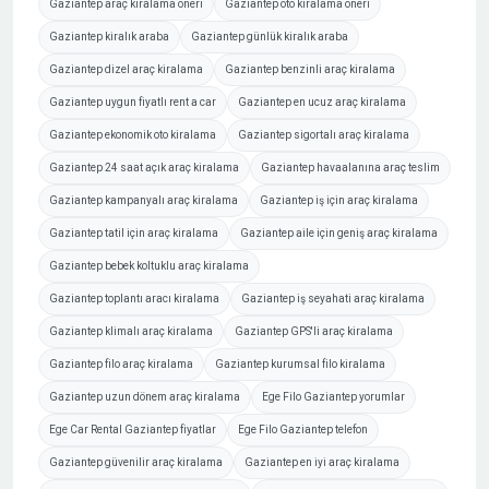
Gaziantep araç kiralama öneri
Gaziantep oto kiralama öneri
Gaziantep kiralık araba
Gaziantep günlük kiralık araba
Gaziantep dizel araç kiralama
Gaziantep benzinli araç kiralama
Gaziantep uygun fiyatlı rent a car
Gaziantep en ucuz araç kiralama
Gaziantep ekonomik oto kiralama
Gaziantep sigortalı araç kiralama
Gaziantep 24 saat açık araç kiralama
Gaziantep havaalanına araç teslim
Gaziantep kampanyalı araç kiralama
Gaziantep iş için araç kiralama
Gaziantep tatil için araç kiralama
Gaziantep aile için geniş araç kiralama
Gaziantep bebek koltuklu araç kiralama
Gaziantep toplantı aracı kiralama
Gaziantep iş seyahati araç kiralama
Gaziantep klimalı araç kiralama
Gaziantep GPS'li araç kiralama
Gaziantep filo araç kiralama
Gaziantep kurumsal filo kiralama
Gaziantep uzun dönem araç kiralama
Ege Filo Gaziantep yorumlar
Ege Car Rental Gaziantep fiyatlar
Ege Filo Gaziantep telefon
Gaziantep güvenilir araç kiralama
Gaziantep en iyi araç kiralama