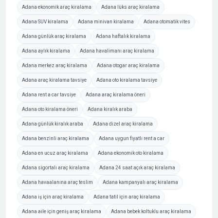
Adana ekonomik araç kiralama
Adana lüks araç kiralama
Adana SUV kiralama
Adana minivan kiralama
Adana otomatik vites
Adana günlük araç kiralama
Adana haftalık kiralama
Adana aylık kiralama
Adana havalimanı araç kiralama
Adana merkez araç kiralama
Adana otogar araç kiralama
Adana araç kiralama tavsiye
Adana oto kiralama tavsiye
Adana rent a car tavsiye
Adana araç kiralama öneri
Adana oto kiralama öneri
Adana kiralık araba
Adana günlük kiralık araba
Adana dizel araç kiralama
Adana benzinli araç kiralama
Adana uygun fiyatlı rent a car
Adana en ucuz araç kiralama
Adana ekonomik oto kiralama
Adana sigortalı araç kiralama
Adana 24 saat açık araç kiralama
Adana havaalanına araç teslim
Adana kampanyalı araç kiralama
Adana iş için araç kiralama
Adana tatil için araç kiralama
Adana aile için geniş araç kiralama
Adana bebek koltuklu araç kiralama