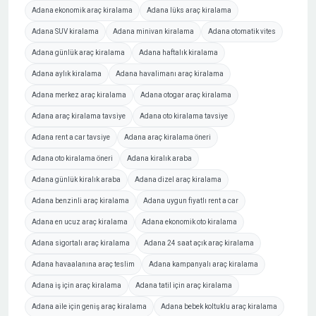
Adana ekonomik araç kiralama
Adana lüks araç kiralama
Adana SUV kiralama
Adana minivan kiralama
Adana otomatik vites
Adana günlük araç kiralama
Adana haftalık kiralama
Adana aylık kiralama
Adana havalimanı araç kiralama
Adana merkez araç kiralama
Adana otogar araç kiralama
Adana araç kiralama tavsiye
Adana oto kiralama tavsiye
Adana rent a car tavsiye
Adana araç kiralama öneri
Adana oto kiralama öneri
Adana kiralık araba
Adana günlük kiralık araba
Adana dizel araç kiralama
Adana benzinli araç kiralama
Adana uygun fiyatlı rent a car
Adana en ucuz araç kiralama
Adana ekonomik oto kiralama
Adana sigortalı araç kiralama
Adana 24 saat açık araç kiralama
Adana havaalanına araç teslim
Adana kampanyalı araç kiralama
Adana iş için araç kiralama
Adana tatil için araç kiralama
Adana aile için geniş araç kiralama
Adana bebek koltuklu araç kiralama