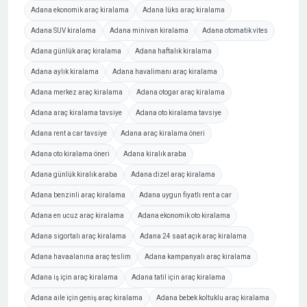
Adana ekonomik araç kiralama
Adana lüks araç kiralama
Adana SUV kiralama
Adana minivan kiralama
Adana otomatik vites
Adana günlük araç kiralama
Adana haftalık kiralama
Adana aylık kiralama
Adana havalimanı araç kiralama
Adana merkez araç kiralama
Adana otogar araç kiralama
Adana araç kiralama tavsiye
Adana oto kiralama tavsiye
Adana rent a car tavsiye
Adana araç kiralama öneri
Adana oto kiralama öneri
Adana kiralık araba
Adana günlük kiralık araba
Adana dizel araç kiralama
Adana benzinli araç kiralama
Adana uygun fiyatlı rent a car
Adana en ucuz araç kiralama
Adana ekonomik oto kiralama
Adana sigortalı araç kiralama
Adana 24 saat açık araç kiralama
Adana havaalanına araç teslim
Adana kampanyalı araç kiralama
Adana iş için araç kiralama
Adana tatil için araç kiralama
Adana aile için geniş araç kiralama
Adana bebek koltuklu araç kiralama