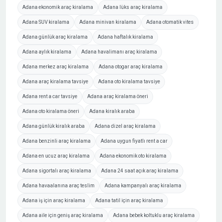
Adana ekonomik araç kiralama
Adana lüks araç kiralama
Adana SUV kiralama
Adana minivan kiralama
Adana otomatik vites
Adana günlük araç kiralama
Adana haftalık kiralama
Adana aylık kiralama
Adana havalimanı araç kiralama
Adana merkez araç kiralama
Adana otogar araç kiralama
Adana araç kiralama tavsiye
Adana oto kiralama tavsiye
Adana rent a car tavsiye
Adana araç kiralama öneri
Adana oto kiralama öneri
Adana kiralık araba
Adana günlük kiralık araba
Adana dizel araç kiralama
Adana benzinli araç kiralama
Adana uygun fiyatlı rent a car
Adana en ucuz araç kiralama
Adana ekonomik oto kiralama
Adana sigortalı araç kiralama
Adana 24 saat açık araç kiralama
Adana havaalanına araç teslim
Adana kampanyalı araç kiralama
Adana iş için araç kiralama
Adana tatil için araç kiralama
Adana aile için geniş araç kiralama
Adana bebek koltuklu araç kiralama