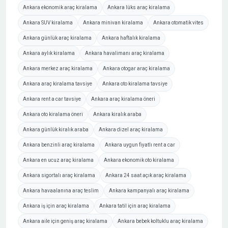
Ankara ekonomik araç kiralama
Ankara lüks araç kiralama
Ankara SUV kiralama
Ankara minivan kiralama
Ankara otomatik vites
Ankara günlük araç kiralama
Ankara haftalık kiralama
Ankara aylık kiralama
Ankara havalimanı araç kiralama
Ankara merkez araç kiralama
Ankara otogar araç kiralama
Ankara araç kiralama tavsiye
Ankara oto kiralama tavsiye
Ankara rent a car tavsiye
Ankara araç kiralama öneri
Ankara oto kiralama öneri
Ankara kiralık araba
Ankara günlük kiralık araba
Ankara dizel araç kiralama
Ankara benzinli araç kiralama
Ankara uygun fiyatlı rent a car
Ankara en ucuz araç kiralama
Ankara ekonomik oto kiralama
Ankara sigortalı araç kiralama
Ankara 24 saat açık araç kiralama
Ankara havaalanına araç teslim
Ankara kampanyalı araç kiralama
Ankara iş için araç kiralama
Ankara tatil için araç kiralama
Ankara aile için geniş araç kiralama
Ankara bebek koltuklu araç kiralama