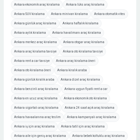
Ankara ekonomik araç kiralama
Ankara lüks araç kiralama
Ankara SUV kiralama
Ankara minivan kiralama
Ankara otomatik vites
Ankara günlük araç kiralama
Ankara haftalık kiralama
Ankara aylık kiralama
Ankara havalimanı araç kiralama
Ankara merkez araç kiralama
Ankara otogar araç kiralama
Ankara araç kiralama tavsiye
Ankara oto kiralama tavsiye
Ankara rent a car tavsiye
Ankara araç kiralama öneri
Ankara oto kiralama öneri
Ankara kiralık araba
Ankara günlük kiralık araba
Ankara dizel araç kiralama
Ankara benzinli araç kiralama
Ankara uygun fiyatlı rent a car
Ankara en ucuz araç kiralama
Ankara ekonomik oto kiralama
Ankara sigortalı araç kiralama
Ankara 24 saat açık araç kiralama
Ankara havaalanına araç teslim
Ankara kampanyalı araç kiralama
Ankara iş için araç kiralama
Ankara tatil için araç kiralama
Ankara aile için geniş araç kiralama
Ankara bebek koltuklu araç kiralama