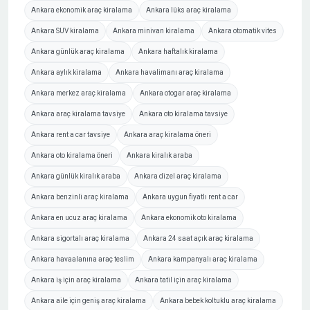
Ankara ekonomik araç kiralama
Ankara lüks araç kiralama
Ankara SUV kiralama
Ankara minivan kiralama
Ankara otomatik vites
Ankara günlük araç kiralama
Ankara haftalık kiralama
Ankara aylık kiralama
Ankara havalimanı araç kiralama
Ankara merkez araç kiralama
Ankara otogar araç kiralama
Ankara araç kiralama tavsiye
Ankara oto kiralama tavsiye
Ankara rent a car tavsiye
Ankara araç kiralama öneri
Ankara oto kiralama öneri
Ankara kiralık araba
Ankara günlük kiralık araba
Ankara dizel araç kiralama
Ankara benzinli araç kiralama
Ankara uygun fiyatlı rent a car
Ankara en ucuz araç kiralama
Ankara ekonomik oto kiralama
Ankara sigortalı araç kiralama
Ankara 24 saat açık araç kiralama
Ankara havaalanına araç teslim
Ankara kampanyalı araç kiralama
Ankara iş için araç kiralama
Ankara tatil için araç kiralama
Ankara aile için geniş araç kiralama
Ankara bebek koltuklu araç kiralama