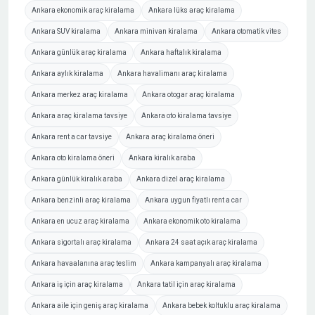
Ankara ekonomik araç kiralama
Ankara lüks araç kiralama
Ankara SUV kiralama
Ankara minivan kiralama
Ankara otomatik vites
Ankara günlük araç kiralama
Ankara haftalık kiralama
Ankara aylık kiralama
Ankara havalimanı araç kiralama
Ankara merkez araç kiralama
Ankara otogar araç kiralama
Ankara araç kiralama tavsiye
Ankara oto kiralama tavsiye
Ankara rent a car tavsiye
Ankara araç kiralama öneri
Ankara oto kiralama öneri
Ankara kiralık araba
Ankara günlük kiralık araba
Ankara dizel araç kiralama
Ankara benzinli araç kiralama
Ankara uygun fiyatlı rent a car
Ankara en ucuz araç kiralama
Ankara ekonomik oto kiralama
Ankara sigortalı araç kiralama
Ankara 24 saat açık araç kiralama
Ankara havaalanına araç teslim
Ankara kampanyalı araç kiralama
Ankara iş için araç kiralama
Ankara tatil için araç kiralama
Ankara aile için geniş araç kiralama
Ankara bebek koltuklu araç kiralama