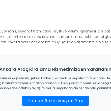
rsanız, seyahatinizin daha keyifli ve verimli geçmesi için bazı
çenekleri, önerilen rotalar ve seyahat zamanlaması hakkında bilg
ak, Ankara'deki deneyiminizi en iyi şekilde yaşamanız için size r
Ankara Araç Kiralama Hizmetimizden Yararlanı
iklerini keşfetmek, şehrin tadını çıkarmak ve seyahatinizi konforlu hal
ç kiralama hizmetlerinden yararlanın. Geniş araç filomuz, rekabetçi f
uniyetine odaklı yaklaşımımızla, seyahatinizin her anında yanınızd
Hemen Rezervasyon Yap