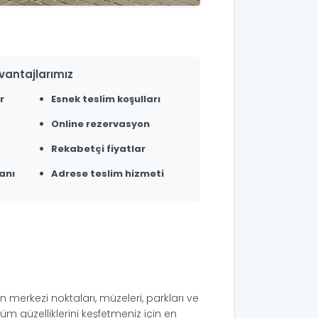
vantajlarımız
r
Esnek teslim koşulları
Online rezervasyon
Rekabetçi fiyatlar
anı
Adrese teslim hizmeti
rin merkezi noktaları, müzeleri, parkları ve
tüm güzelliklerini keşfetmeniz için en