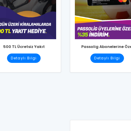
500 TL Ücretsiz Yakıt
Passolig Abonelerine Öz
Detaylı Bilgi
Detaylı Bilgi