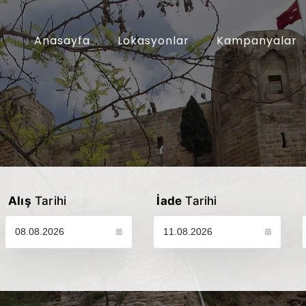
Anasayfa
Lokasyonlar
Kampanyalar
Alış
Tarihi
İade
Tarihi
Lütfen araç alış tarihinizi seçin
Lütfen araç iade tarihinizi seçin
L