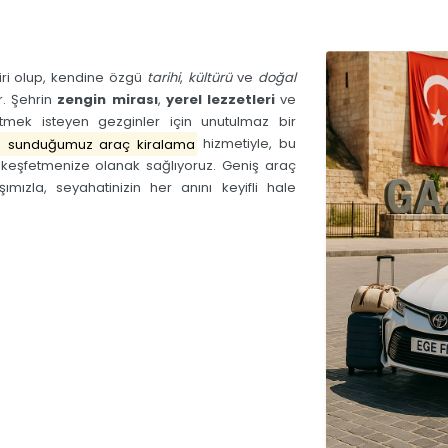
iri olup, kendine özgü
tarihi
,
kültürü
ve
doğal
r. Şehrin
zengin mirası
,
yerel lezzetleri
ve
etmek isteyen gezginler için unutulmaz bir
e sunduğumuz araç kiralama
hizmetiyle, bu
e keşfetmenize olanak sağlıyoruz. Geniş araç
ımızla, seyahatinizin her anını keyifli hale