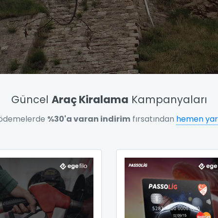
Güncel
Araç Kiralama
Kampanyaları
 ödemelerde
%30'a varan indirim
fırsatından
hemen yar