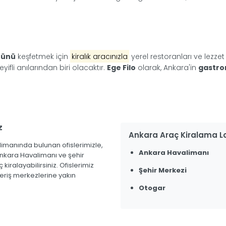
rünü
keşfetmek için
kiralık aracınızla
yerel restoranları ve lezzet 
fli anılarından biri olacaktır.
Ege Filo
olarak, Ankara'in
gastro
z
Ankara Araç Kiralama L
imanında bulunan ofislerimizle,
Ankara Havalimanı
Ankara Havalimanı ve şehir
iralayabilirsiniz. Ofislerimiz
Şehir Merkezi
şveriş merkezlerine yakın
Otogar