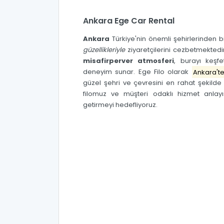
Ankara Ege Car Rental
Ankara
Türkiye'nin önemli şehirlerinden b
güzellikleriyle
ziyaretçilerini cezbetmektedi
misafirperver atmosferi
, burayı keşf
deneyim sunar.
Ege Filo
olarak
Ankara't
güzel şehri ve çevresini en rahat şekild
filomuz ve müşteri odaklı hizmet anlayış
getirmeyi hedefliyoruz.