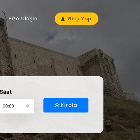
Bize Ulaşın
Giriş Yap
Saat
Kirala
ütfen araç alış saatinizi seçin