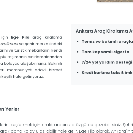
Ankara Araç Kiralama A
 için
Ege Filo
araç kiralama
Temiz ve bakımlı araçla
avalimanı
ve şehir merkezindeki
arihi ve turistik mekanlarını kendi
Tam kapsamlı sigorta
oplu taşımanın sınırlamalarından
7/24 yol yardım desteği
a kolayca ulaşabilirsiniz. Bakımlı
teri memnuniyeti odaklı hizmet
Kredi kartına taksit imk
i
keyifli hale getiriyoruz.
n Yerler
klerini keşfetmek için kiralık aracınızla özgürce gezebilirsiniz. Şeh
yarak daha kolay ulaşılabilir hale gelir. Ege Filo olarak, Ankara'in 