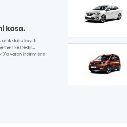
ni kasa.
 artık daha keyifli.
 hemen keşfedin...
40'a varan
indirimlerle!