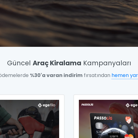
Güncel
Araç Kiralama
Kampanyaları
 ödemelerde
%30'a varan indirim
fırsatından
hemen yar