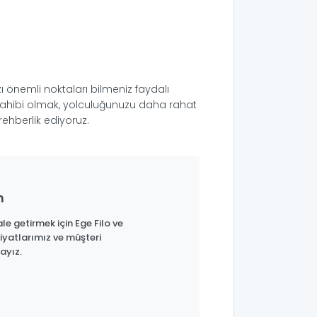
ı önemli noktaları bilmeniz faydalı
i sahibi olmak, yolculuğunuzu daha rahat
rehberlik ediyoruz.
n
le getirmek için Ege Filo ve
iyatlarımız ve müşteri
ayız.