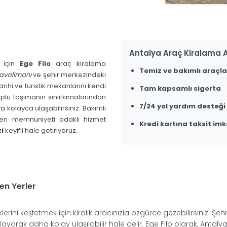
Antalya Araç Kiralama A
k için
Ege Filo
araç kiralama
Temiz ve bakımlı araçla
avalimanı
ve şehir merkezindeki
arihi ve turistik mekanlarını kendi
Tam kapsamlı sigorta
oplu taşımanın sınırlamalarından
7/24 yol yardım desteği
a kolayca ulaşabilirsiniz. Bakımlı
teri memnuniyeti odaklı hizmet
Kredi kartına taksit imk
i
keyifli hale getiriyoruz.
en Yerler
iklerini keşfetmek için kiralık aracınızla özgürce gezebilirsiniz. Şeh
alayarak daha kolay ulaşılabilir hale gelir. Ege Filo olarak, Antalya