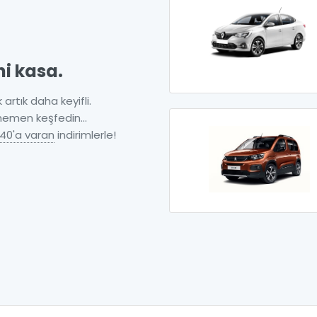
ni kasa.
 artık daha keyifli.
 hemen keşfedin...
40'a varan
indirimlerle!