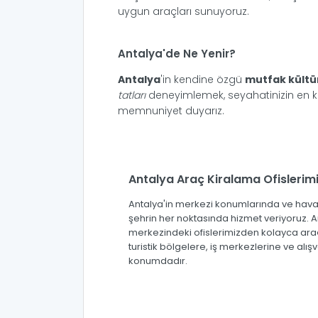
uygun araçları sunuyoruz.
Antalya'de Ne Yenir?
Antalya
'in kendine özgü
mutfak kült
tatları
deneyimlemek, seyahatinizin en keyi
memnuniyet duyarız.
Antalya Araç Kiralama Ofislerim
Antalya'in merkezi konumlarında ve haval
şehrin her noktasında hizmet veriyoruz. A
merkezindeki ofislerimizden kolayca araç k
turistik bölgelere, iş merkezlerine ve alı
konumdadır.