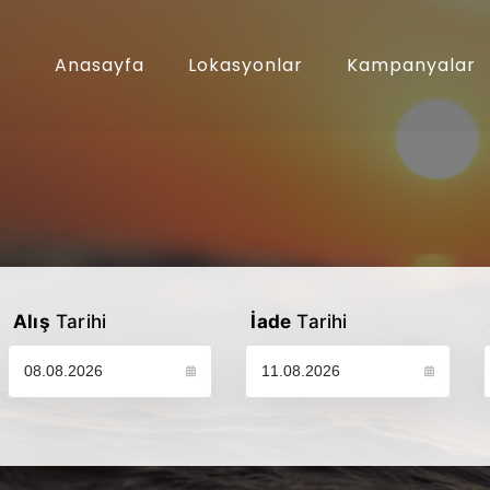
Anasayfa
Lokasyonlar
Kampanyalar
Alış
Tarihi
İade
Tarihi
Lütfen araç alış tarihinizi seçin
Lütfen araç iade tarihinizi seçin
L