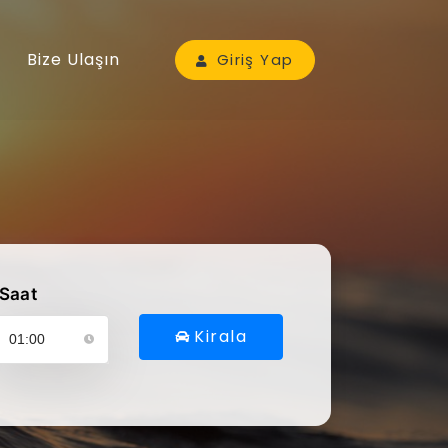
Bize Ulaşın
Giriş Yap
Saat
Kirala
ütfen araç alış saatinizi seçin