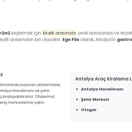
ürünü
keşfetmek için
kiralık aracınızla
yerel restoranları ve lezzet
fli anılarından biri olacaktır.
Ege Filo
olarak, Antalya'in
gastr
iz
Antalya Araç Kiralama 
imanında bulunan ofislerimizle,
Antalya Havalimanı
ntalya Havalimanı ve şehir
iralayabilirsiniz. Ofislerimiz
Şehir Merkezi
şveriş merkezlerine yakın
Otogar