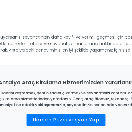
orsanız, seyahatinizin daha keyifli ve verimli geçmesi için baz
çenekleri, önerilen rotalar ve seyahat zamanlaması hakkında bilg
ak, Antalya'deki deneyiminizi en iyi şekilde yaşamanız için size 
Antalya Araç Kiralama Hizmetimizden Yararlanı
iklerini keşfetmek, şehrin tadını çıkarmak ve seyahatinizi konforlu ha
ç kiralama hizmetlerinden yararlanın. Geniş araç filomuz, rekabetçi f
uniyetine odaklı yaklaşımımızla, seyahatinizin her anında yanınızd
Hemen Rezervasyon Yap