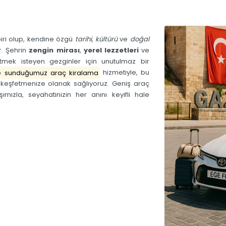
biri olup, kendine özgü
tarihi
,
kültürü
ve
doğal
r. Şehrin
zengin mirası
,
yerel lezzetleri
ve
etmek isteyen gezginler için unutulmaz bir
te sunduğumuz araç kiralama
hizmetiyle, bu
e keşfetmenize olanak sağlıyoruz. Geniş araç
ımızla, seyahatinizin her anını keyifli hale