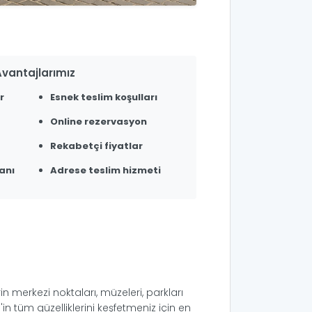
vantajlarımız
r
Esnek teslim koşulları
Online rezervasyon
Rekabetçi fiyatlar
anı
Adrese teslim hizmeti
rin merkezi noktaları, müzeleri, parkları
'in tüm güzelliklerini keşfetmeniz için en