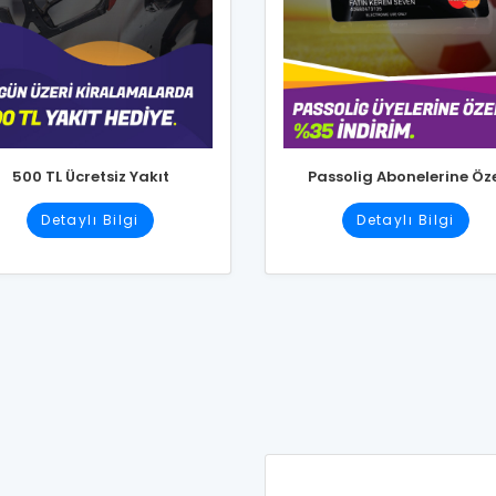
500 TL Ücretsiz Yakıt
Passolig Abonelerine Öz
Detaylı Bilgi
Detaylı Bilgi