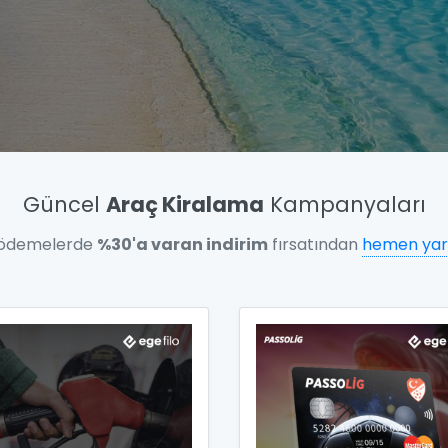
Güncel
Araç Kiralama
Kampanyaları
 ödemelerde
%30'a varan indirim
fırsatından
hemen yar