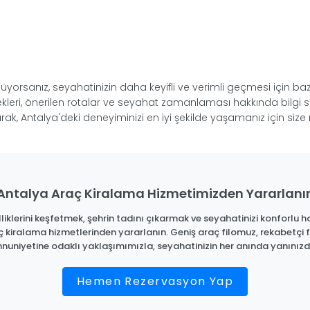
orsanız, seyahatinizin daha keyifli ve verimli geçmesi için baz
çenekleri, önerilen rotalar ve seyahat zamanlaması hakkında bilg
ak, Antalya'deki deneyiminizi en iyi şekilde yaşamanız için size 
Antalya Araç Kiralama Hizmetimizden Yararlanı
iklerini keşfetmek, şehrin tadını çıkarmak ve seyahatinizi konforlu ha
ç kiralama hizmetlerinden yararlanın. Geniş araç filomuz, rekabetçi f
uniyetine odaklı yaklaşımımızla, seyahatinizin her anında yanınızd
Hemen Rezervasyon Yap