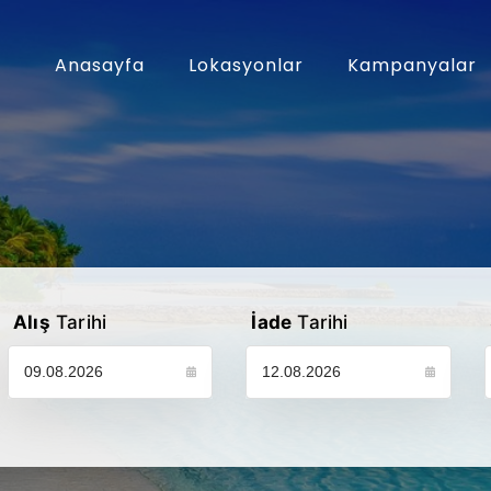
Anasayfa
Lokasyonlar
Kampanyalar
Alış
Tarihi
İade
Tarihi
Lütfen araç alış tarihinizi seçin
Lütfen araç iade tarihinizi seçin
L