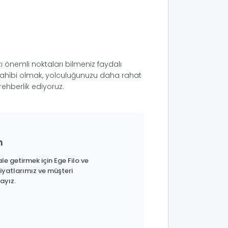
ı önemli noktaları bilmeniz faydalı
i sahibi olmak, yolculuğunuzu daha rahat
rehberlik ediyoruz.
n
le getirmek için Ege Filo ve
iyatlarımız ve müşteri
ayız.