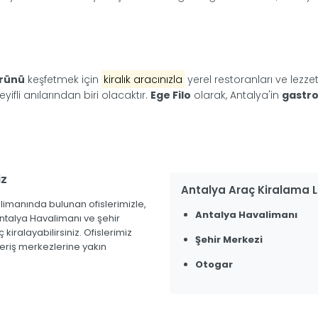
ürünü
keşfetmek için
kiralık aracınızla
yerel restoranları ve lezzet
fli anılarından biri olacaktır.
Ege Filo
olarak, Antalya'in
gastr
iz
Antalya Araç Kiralama 
imanında bulunan ofislerimizle,
Antalya Havalimanı
ntalya Havalimanı ve şehir
iralayabilirsiniz. Ofislerimiz
Şehir Merkezi
şveriş merkezlerine yakın
Otogar