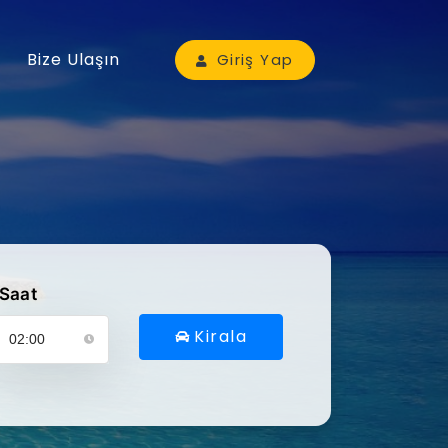
Bize Ulaşın
Giriş Yap
Saat
Kirala
ütfen araç alış saatinizi seçin