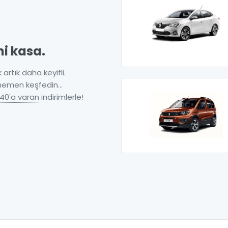
ni kasa.
 artık daha keyifli.
 hemen keşfedin...
40'a varan
indirimlerle!