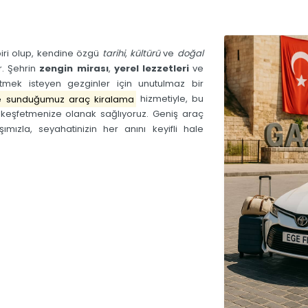
biri olup, kendine özgü
tarihi
,
kültürü
ve
doğal
r. Şehrin
zengin mirası
,
yerel lezzetleri
ve
etmek isteyen gezginler için unutulmaz bir
te sunduğumuz araç kiralama
hizmetiyle, bu
e keşfetmenize olanak sağlıyoruz. Geniş araç
ımızla, seyahatinizin her anını keyifli hale