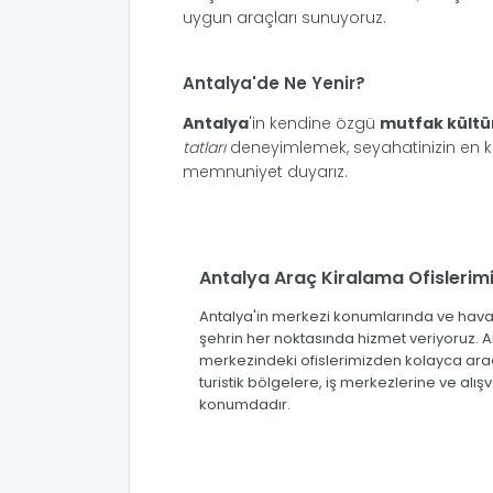
uygun araçları sunuyoruz.
Antalya'de Ne Yenir?
Antalya
'in kendine özgü
mutfak kült
tatları
deneyimlemek, seyahatinizin en keyi
memnuniyet duyarız.
Antalya Araç Kiralama Ofislerim
Antalya'in merkezi konumlarında ve haval
şehrin her noktasında hizmet veriyoruz. A
merkezindeki ofislerimizden kolayca araç k
turistik bölgelere, iş merkezlerine ve alı
konumdadır.