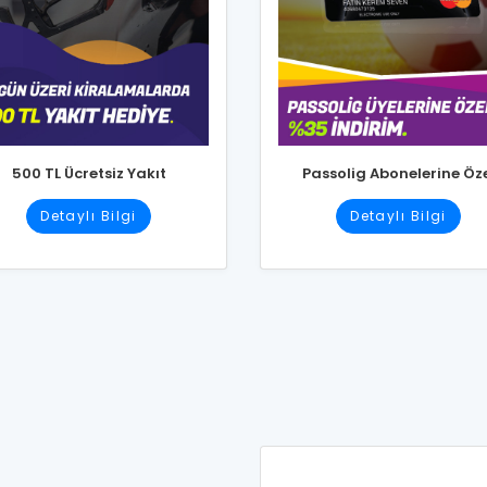
500 TL Ücretsiz Yakıt
Passolig Abonelerine Öz
Detaylı Bilgi
Detaylı Bilgi