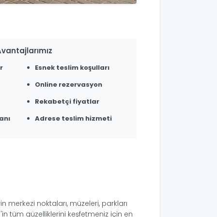
vantajlarımız
r
Esnek teslim koşulları
Online rezervasyon
Rekabetçi fiyatlar
anı
Adrese teslim hizmeti
rin merkezi noktaları, müzeleri, parkları
'in tüm güzelliklerini keşfetmeniz için en