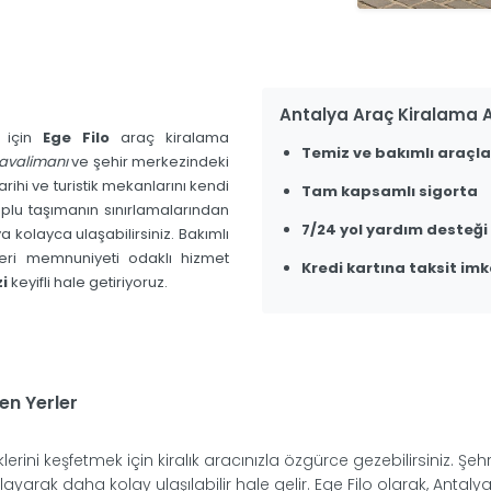
Antalya Araç Kiralama A
k için
Ege Filo
araç kiralama
Temiz ve bakımlı araçla
avalimanı
ve şehir merkezindeki
arihi ve turistik mekanlarını kendi
Tam kapsamlı sigorta
oplu taşımanın sınırlamalarından
7/24 yol yardım desteği
a kolayca ulaşabilirsiniz. Bakımlı
teri memnuniyeti odaklı hizmet
Kredi kartına taksit imk
i
keyifli hale getiriyoruz.
en Yerler
iklerini keşfetmek için kiralık aracınızla özgürce gezebilirsiniz. Şeh
alayarak daha kolay ulaşılabilir hale gelir. Ege Filo olarak, Antalya