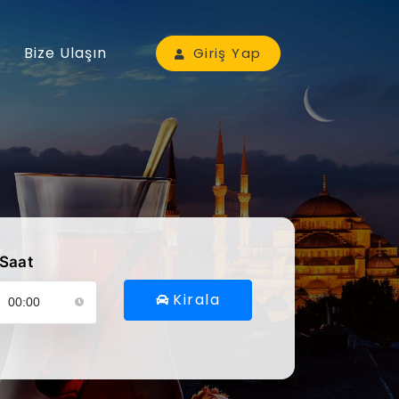
Bize Ulaşın
Giriş Yap
Saat
Kirala
ütfen araç alış saatinizi seçin