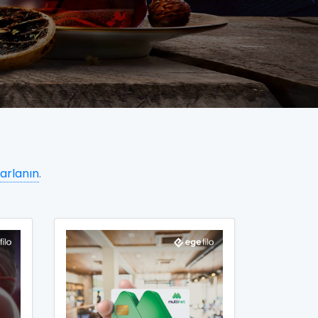
arlanın
.