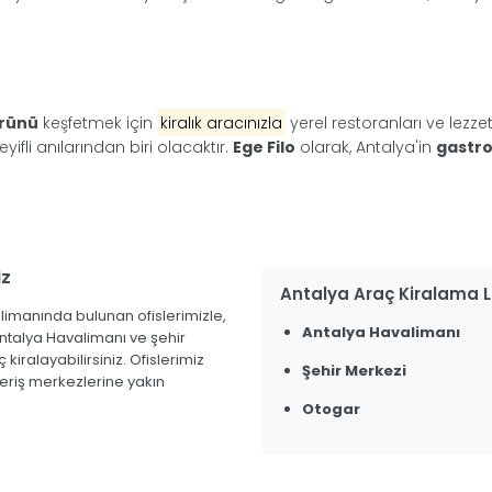
ürünü
keşfetmek için
kiralık aracınızla
yerel restoranları ve lezzet
fli anılarından biri olacaktır.
Ege Filo
olarak, Antalya'in
gastr
iz
Antalya Araç Kiralama 
imanında bulunan ofislerimizle,
Antalya Havalimanı
ntalya Havalimanı ve şehir
iralayabilirsiniz. Ofislerimiz
Şehir Merkezi
şveriş merkezlerine yakın
Otogar