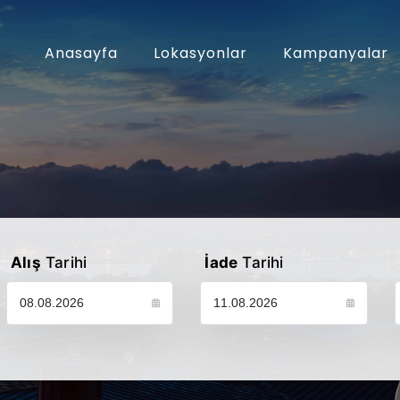
Anasayfa
Lokasyonlar
Kampanyalar
Alış
Tarihi
İade
Tarihi
Lütfen araç alış tarihinizi seçin
Lütfen araç iade tarihinizi seçin
L