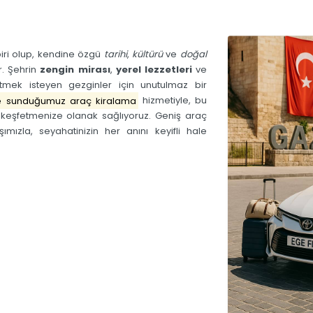
biri olup, kendine özgü
tarihi
,
kültürü
ve
doğal
r. Şehrin
zengin mirası
,
yerel lezzetleri
ve
etmek isteyen gezginler için unutulmaz bir
te sunduğumuz araç kiralama
hizmetiyle, bu
e keşfetmenize olanak sağlıyoruz. Geniş araç
ımızla, seyahatinizin her anını keyifli hale