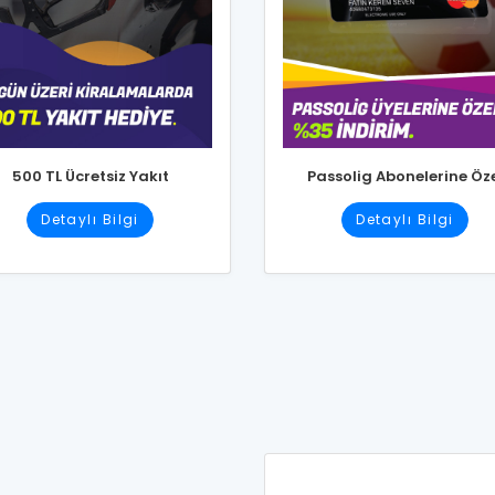
500 TL Ücretsiz Yakıt
Passolig Abonelerine Öz
Detaylı Bilgi
Detaylı Bilgi