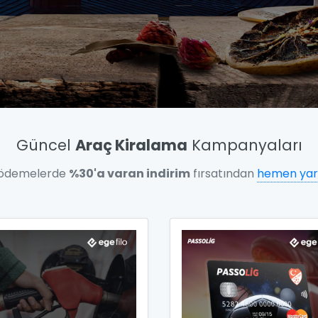
Güncel
Araç Kiralama
Kampanyaları
 ödemelerde
%30'a varan indirim
fırsatından
hemen yar