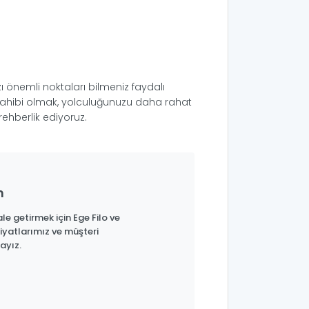
ı önemli noktaları bilmeniz faydalı
i sahibi olmak, yolculuğunuzu daha rahat
rehberlik ediyoruz.
n
le getirmek için Ege Filo ve
iyatlarımız ve müşteri
ayız.