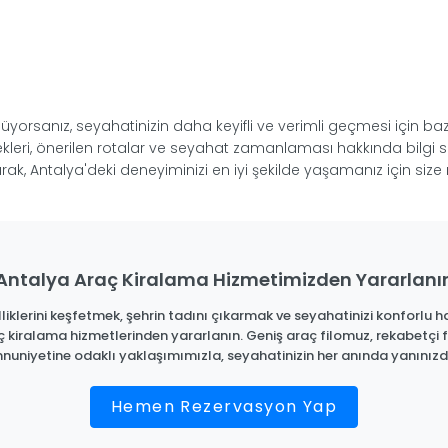
orsanız, seyahatinizin daha keyifli ve verimli geçmesi için baz
çenekleri, önerilen rotalar ve seyahat zamanlaması hakkında bilg
ak, Antalya'deki deneyiminizi en iyi şekilde yaşamanız için size 
Antalya Araç Kiralama Hizmetimizden Yararlanı
iklerini keşfetmek, şehrin tadını çıkarmak ve seyahatinizi konforlu ha
ç kiralama hizmetlerinden yararlanın. Geniş araç filomuz, rekabetçi f
uniyetine odaklı yaklaşımımızla, seyahatinizin her anında yanınızd
Hemen Rezervasyon Yap