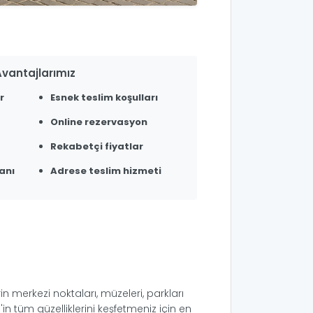
vantajlarımız
r
Esnek teslim koşulları
Online rezervasyon
Rekabetçi fiyatlar
anı
Adrese teslim hizmeti
rin merkezi noktaları, müzeleri, parkları
'in tüm güzelliklerini keşfetmeniz için en