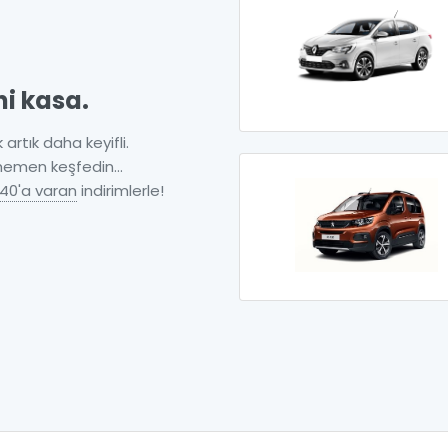
ni kasa.
 artık daha keyifli.
 hemen keşfedin...
40'a varan
indirimlerle!