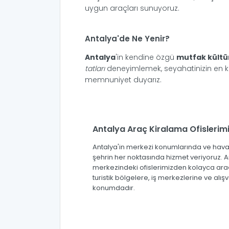
uygun araçları sunuyoruz.
Antalya'de Ne Yenir?
Antalya
'in kendine özgü
mutfak kült
tatları
deneyimlemek, seyahatinizin en keyi
memnuniyet duyarız.
Antalya Araç Kiralama Ofislerim
Antalya'in merkezi konumlarında ve haval
şehrin her noktasında hizmet veriyoruz. A
merkezindeki ofislerimizden kolayca araç k
turistik bölgelere, iş merkezlerine ve alı
konumdadır.